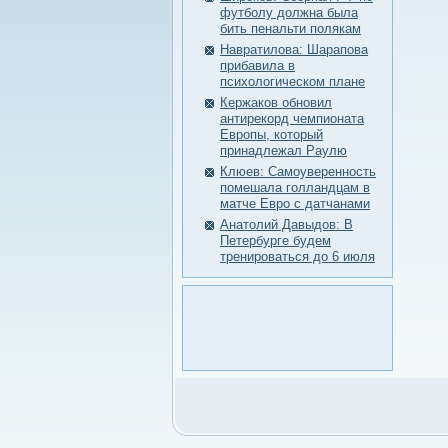
футболу должна была
бить пенальти полякам
Навратилова: Шарапова
прибавила в
психологическом плане
Кержаков обновил
антирекорд чемпионата
Европы, который
принадлежал Раулю
Клюев: Самоуверенность
помешала голландцам в
матче Евро с датчанами
Анатолий Давыдов: В
Петербурге будем
тренироваться до 6 июля