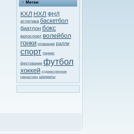
Метки
КХЛ
НХЛ
ФНЛ
баскетбол
атлетика
бокс
биатлон
волейбол
велоспорт
гонки
ралли
плавание
спорт
теннис
футбол
фехтование
хоккей
художественная
шахматы
гимнастика