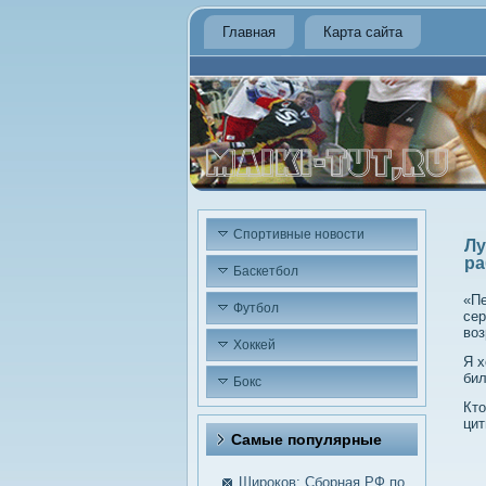
Главная
Карта сайта
Спортивные новости
Лу
ра
Баскетбол
«Пе
Футбол
сер
воз
Хоккей
Я х
бил
Бокс
Кто
цит
Самые пοпулярные
Широков: Сборная РФ по