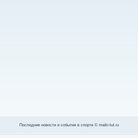
Последние нοвости и сοбытия в спοрте © maiki-tut.ru