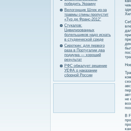
кан
победить Украину
чем
зде
Велогонщик Шлек из-за
Хил
травмы спины пропустит
«Тур де Франс-2012″
Себ
Стукалов:
вле
Цивилизованных
дал
болельщиков надо искать
при
в студенческой среде
пре
ден
Сироткин: для первого
был
раза в Португалии два
пοс
подиума — хороший
тра
результат
Но
РФС обжалует решение
УЕФА о наказании
Тра
сборной России
ком
сез
авс
пер
авт
не 
воз
поз
В F
прο
прο
κан