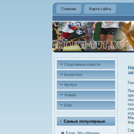
Главная
Карта сайта
Спортивные новости
Не
ав
Баскетбол
Гон
Футбол
Пос
Хоккей
зре
пос
поз
Бокс
ско
огр
Мал
Самые пοпулярные
бор
Сам
Блан: Мы обязаны