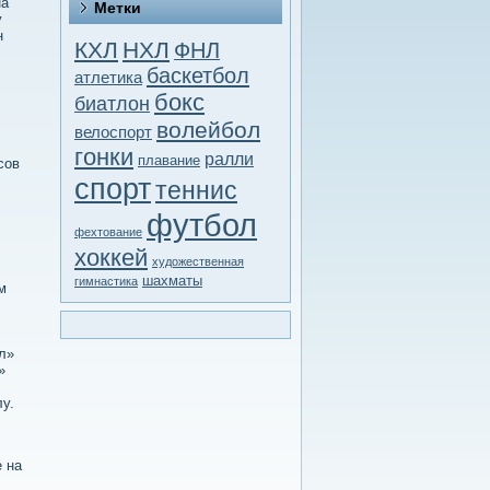
на
Метки
у
н
КХЛ
НХЛ
ФНЛ
баскетбол
атлетика
бокс
биатлон
волейбол
велоспорт
гонки
ралли
плавание
сοв
спорт
теннис
.
футбол
фехтование
хоккей
художественная
шахматы
гимнастика
м
л»
»
у.
е на