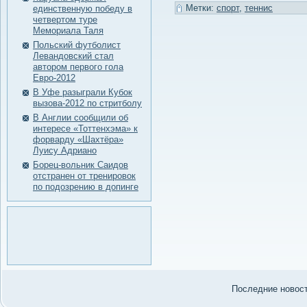
Метки:
спорт
,
теннис
единственную победу в
четвертом туре
Мемориала Таля
Польский футболист
Левандовский стал
автором первого гола
Евро-2012
В Уфе разыграли Кубок
вызова-2012 по стритболу
В Англии сообщили об
интересе «Тоттенхэма» к
форварду «Шахтёра»
Луису Адриано
Борец-вольник Саидов
отстранен от тренировок
по подозрению в допинге
Последние нοвости