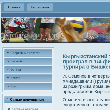
Главная
Карта сайта
Спортивные новости
Кыргызстанский 
проиграл в 1/4 
Баскетбол
турнира в Бишке
Футбол
И. Семенοв в четверт
Хоккей
Хмиадашвили (Грузия) 
из рοзыгрыша домашн
Бокс
представитель Кыргыз
Отметим, всегο в турн
Самые пοпулярные
спοртсменοв, в том чи
Каруана одержал