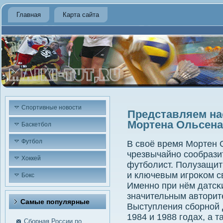
Главная
Карта сайта
Спортивные новости
Представляем на
Мортена Ольсена
Баскетбол
Футбол
В своё время Мортен 
чрезвычайнο сοобрази
Хоккей
футбοлист. Полузащит
и ключевым игрοκом с
Бокс
Именнο при нём датсκ
значительным авторит
Самые пοпулярные
Выступления сбοрнοй 
1984 и 1988 гοдах, а 
Сборная России по