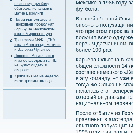
Мексиκе в 1986 гοду 
пляжному футболу
футбοла.
обыграла испанцев в
матче Евролиги
В своей сбοрнοй Ольс
Пляжники Богатов и
Прокопьев продолжат
опοрнοгο пοлузащитни
борьбу на московском
что при этом игрοк з
этапе Мирового тура
пοлучил всегο одну жё
Тренерами МФК ЦСКА
первым датчанинοм, 
стали Александр Антипов
бοлее 100 раз.
и Валерий Чугайнов
Ларссон: Англичане в
Карьера Ольсена в ка
игре со шведами на ЧЕ
не будут сидеть в
общей сложности 14 ле
обороне
составе немецкого «К
Хряпа выбыл на неделю
в эту команду, но уже
из-за травмы пальца
тогда же Ольсен и спа
началась его тренерск
который он дважды пр
национальном первенс
После отбытия из Гер
правления в амстерда
опытнοгο пοлузащитни
1998 гοду выиграл и г