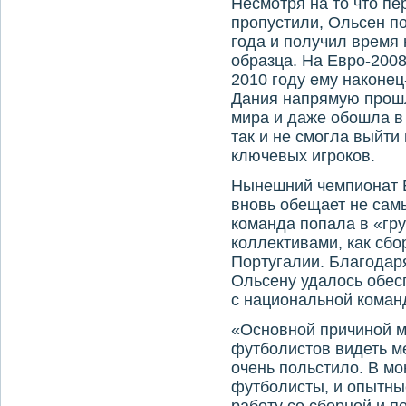
Несмотря на то что п
пропустили, Ольсен п
года и получил время
образца. На Евро-2008
2010 году ему наконец
Дания напрямую прош
мира и даже обошла в 
так и не смогла выйти
ключевых игроков.
Нынешний чемпионат 
вновь обещает не са
команда попала в «гру
коллективами, как сб
Португалии. Благодар
Ольсену удалось обес
с национальной команд
«Основной причиной м
футболистов видеть ме
очень польстило. В м
футболисты, и опытны