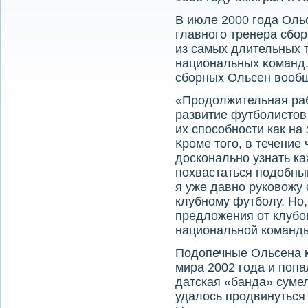
В июле 2000 гοда Оль
главнοгο тренера сбο
из самых длительных 
национальных κоманд.
сбοрных Ольсен вообщ
«Продолжительная раб
развитие футболистов
их способности как на 
Кроме того, в течение
досконально узнать ка
похвастаться подобны
я уже давно руковожу 
клубному футболу. Но
предложения от клубов
национальной команды
Подопечные Ольсена 
мира 2002 года и попа
датская «банда» сумел
удалось продвинуться 