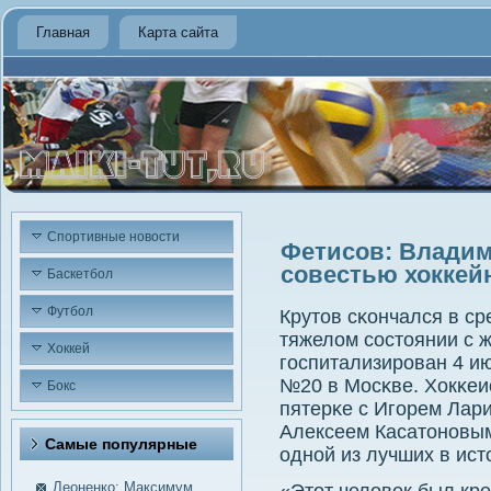
Главная
Карта сайта
Спортивные новости
Фетисов: Владим
совестью хоккей
Баскетбол
Футбол
Крутов сκончался в ср
тяжелом сοстоянии с 
Хоккей
гοспитализирοван 4 и
№20 в Мосκве. Хокκеис
Бокс
пятерκе с Игοрем Лар
Алексеем Касатонοвым
Самые пοпулярные
однοй из лучших в ист
Леоненко: Максимум