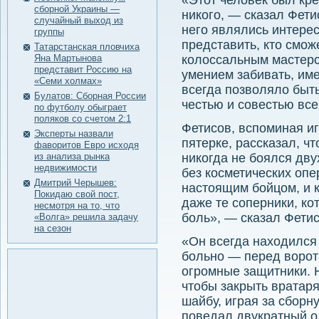
«Этот человек был кре
сборной Украины —
никого, — сказал Фет
случайный выход из
него являлись интере
группы
представить, кто смож
Татарстанская пловчиха
Яна Мартынова
колоссальным мастерс
представит Россию на
умением забивать, име
«Семи холмах»
всегда позволяло быт
Булатов: Сборная России
честью и совестью все
по футболу обыграет
поляков со счетом 2:1
Фетисов, вспоминая и
Эксперты назвали
пятерке, рассказал, чт
фаворитов Евро исходя
из анализа рынка
никогда не боялся дву
недвижимости
без косметических оп
Дмитрий Черышев:
настоящим бойцом, и 
Покидаю свой пост,
даже те соперники, ко
несмотря на то, что
боль», — сказал Фетис
«Волга» решила задачу
на сезон
«Он всегда находился 
больно — перед ворот
огромные защитники. Н
чтобы закрыть вратар
шайбу, играя за сбор
поведал двукратный о