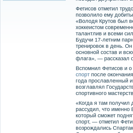
Фетисов отметил труд
позволило ему добитьс
«Володя Крутов был в
хоккеистом современн
талантлив и всеми си
Будучи 17-летним парн
тренировок в день. Он
основной состав и всю
флага», — рассказал о
Вспомнил Фетисов и о
спорт
после окончания
года прославленный и
возглавлял Государст
спортивного мастерств
«Когда я там получил 
рассудил, что именно 
который сможет подн
спорт, — отметил Фет
возрождались Спарта