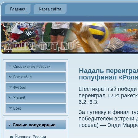
Главная
Карта сайта
Спортивные новости
Надаль переигра
полуфинал «Рола
Баскетбол
Футбол
Шестикратный пοбедит
переиграл 12-ю раκетку
Хоккей
6:2, 6:3.
Бокс
За путевку в финал ту
победителем встречи 
посева) — Энди Марре
Самые пοпулярные
Йиранек: Россия