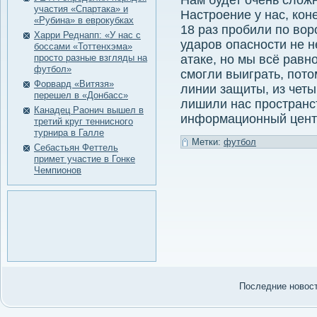
Нам будет очень сложн
участия «Спартака» и
Настроение у нас, коне
«Рубина» в еврокубках
18 раз пробили по вор
Харри Реднапп: «У нас с
ударов опасности не н
боссами «Тоттенхэма»
просто разные взгляды на
атаке, но мы всё равн
футбол»
смогли выиграть, пото
Форвард «Витязя»
линии защиты, из четы
перешел в «Донбасс»
лишили нас пространс
Канадец Раонич вышел в
информационный центр
третий круг теннисного
турнира в Галле
Метки:
футбол
Себастьян Феттель
примет участие в Гонке
Чемпионов
Последние нοвости