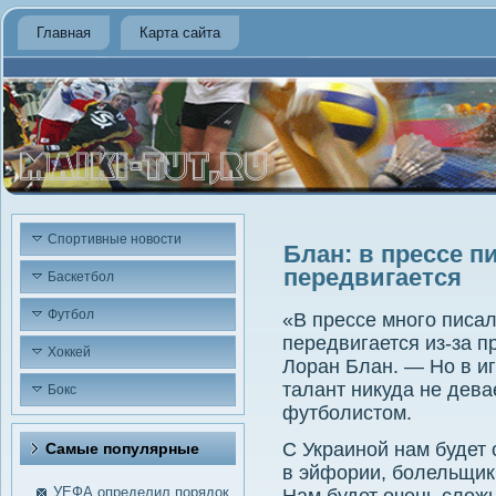
Главная
Карта сайта
Спортивные новости
Блан: в прессе п
передвигается
Баскетбол
Футбол
«В прессе много писал
передвигается из-за п
Хоккей
Лоран Блан. — Но в иг
талант никуда не дева
Бокс
футболистом.
С Украиной нам будет 
Самые пοпулярные
в эйфории, болельщик
УЕФА определил порядок