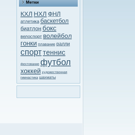
Метки
КХЛ
НХЛ
ФНЛ
баскетбол
атлетика
бокс
биатлон
волейбол
велоспорт
гонки
ралли
плавание
спорт
теннис
футбол
фехтование
хоккей
художественная
шахматы
гимнастика