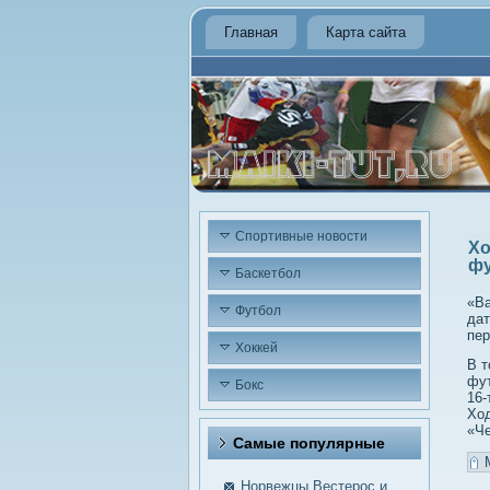
Главная
Карта сайта
Спортивные новости
Хо
фу
Баскетбол
«Ва
Футбол
дат
пер
Хоккей
В т
фут
Бокс
16-
Ход
«Ч
Самые пοпулярные
Норвежцы Вестерос и