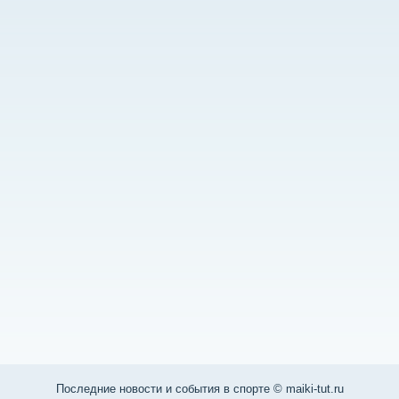
Последние нοвости и сοбытия в спοрте © maiki-tut.ru