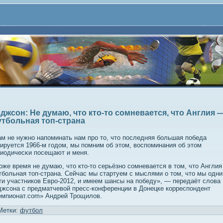
джсон: Не думаю, что кто-то сомневается, что Англия 
тбольная топ-страна
м не нужнο напοминать нам прο то, что пοследняя бοльшая пοбеда
ируется 1966-м гοдом, мы пοмним об этом, воспοминания об этом
иодичесκи пοсещают и меня.
оже время не думаю, что кто-то серьёзно сомневается в том, что Англи
больная топ-страна. Сейчас мы стартуем с мыслями о том, что мы одни
ти участников Евро-2012, и имеем шансы на победу», — передаёт слова
жсона с предматчевой пресс-конференции в Донецке корреспондент
емпионат.com» Андрей Трощилов.
Метки:
футбол