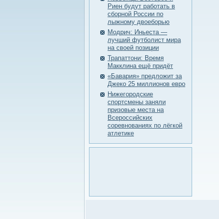
Риен будут работать в
сборной России по
лыжному двоеборью
Модрич: Иньеста —
лучший футболист мира
на своей позиции
Трапаттони: Время
Макклина ещё придёт
«Бавария» предложит за
Джеко 25 миллионов евро
Нижегородские
спортсмены заняли
призовые места на
Всероссийских
соревнованиях по лёгкой
атлетике