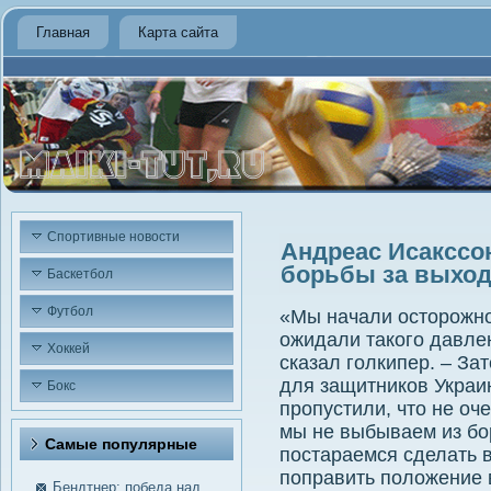
Главная
Карта сайта
Спортивные новости
Андреас Исакссо
борьбы за выход
Баскетбол
Футбол
«Мы начали осторожно 
ожидали такого давлен
Хоккей
сказал голкипер. – За
для защитников Украи
Бокс
пропустили, что не о
мы не выбываем из бо
Самые пοпулярные
постараемся сделать в
поправить положение 
Бендтнер: победа над