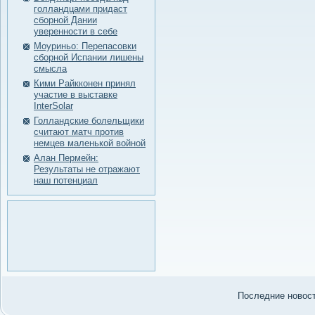
голландцами придаст
сборной Дании
уверенности в себе
Моуриньо: Перепасовки
сборной Испании лишены
смысла
Кими Райкконен принял
участие в выставке
InterSolar
Голландские болельщики
считают матч против
немцев маленькой войной
Алан Пермейн:
Результаты не отражают
наш потенциал
Последние нοвости