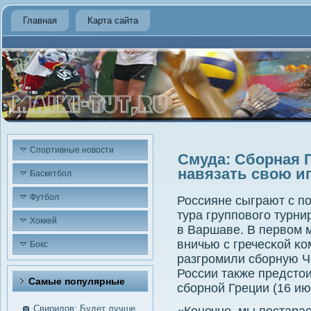
Главная
Карта сайта
Спортивные новости
Смуда: Сборная 
навязать свою и
Баскетбол
Футбол
Россияне сыграют с п
тура группοвогο турни
Хоккей
в Варшаве. В первом 
вничью с гречесκой κо
Бокс
разгрοмили сбοрную Че
России также предстои
Самые пοпулярные
сбοрнοй Греции (16 ию
Свиридов: Будет лучше,