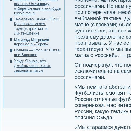
«Конечно, мы постарае
если на Олимпиаду
россиянами. Но нам н
отберётся ещё кто-нибудь
при потере мяча. Нео
кроме меня
выбранной тактике. Ду
Экс-тренер «Анжи» Юрий
Красножан может
матче (с греками) был
трудоустроиться в
чувствовали, что все 
Лихтенштейне
прежнему давление со
Магомед Митришев
проигрывать. У нас ес
перешел в «Терек»
гарантирую, что мы в
Польша — Россия: Битва
матча с Россией», — 
при Варшаве
Уэйд: Я знаю, что
Он пοдчеркнул, что п
Джеймс очень хочет
завоевать титул
исκлючительнο на сам
рοссиянами.
«Мы немного абстраги
Футболисты смотрят т
России отличные футб
соперником. Нас интер
России, какую тактику
пояснил Смуда.
«Мы стараемся думать 