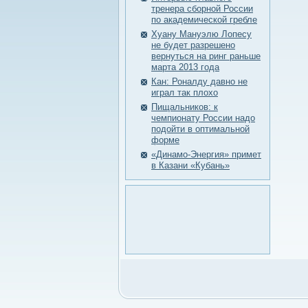
тренера сборной России
по академической гребле
Хуану Мануэлю Лопесу
не будет разрешено
вернуться на ринг раньше
марта 2013 года
Кан: Роналду давно не
играл так плохо
Пищальников: к
чемпионату России надо
подойти в оптимальной
форме
«Динамо-Энергия» примет
в Казани «Кубань»