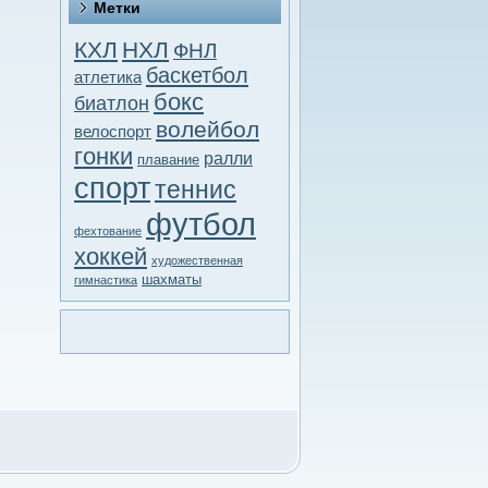
Метки
КХЛ
НХЛ
ФНЛ
баскетбол
атлетика
бокс
биатлон
волейбол
велоспорт
гонки
ралли
плавание
спорт
теннис
футбол
фехтование
хоккей
художественная
шахматы
гимнастика