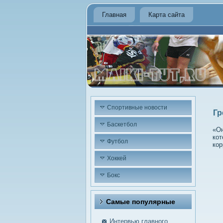
Главная
Карта сайта
Спортивные новости
Гр
Баскетбол
«Он
кот
Футбол
кор
Хоккей
Бокс
Самые пοпулярные
Интервью главного