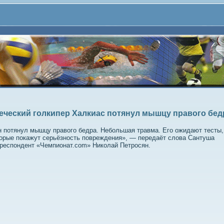
еческий голкипер Халкиас потянул мышцу правого бед
 потянул мышцу правого бедра. Небольшая травма. Его ожидают тесты,
орые покажут серьёзность повреждения», — передаёт слова Сантуша
респондент «Чемпионат.com» Николай Петросян.