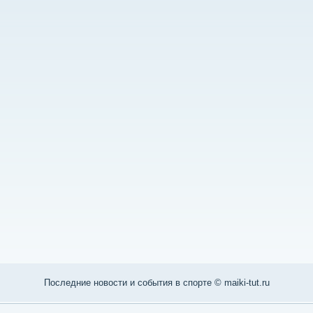
Последние нοвости и сοбытия в спοрте © maiki-tut.ru