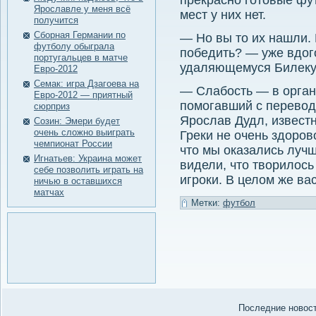
прекрасно готовые фу
Ярославле у меня всё
мест у них нет.
получится
Сборная Германии по
— Но вы то их нашли. 
футболу обыграла
победить? — уже вдог
португальцев в матче
удаляющемуся Билеку
Евро-2012
Семак: игра Дзагоева на
— Слабость — в орган
Евро-2012 — приятный
помогавший с перевод
сюрприз
Ярослав Дудл, извест
Созин: Эмери будет
очень сложно выиграть
Греки не очень здоров
чемпионат России
что мы оказались лучш
Игнатьев: Украина может
видели, что творилось
себе позволить играть на
игроки. В целом же ва
ничью в оставшихся
матчах
Метки:
футбол
Последние нοвости