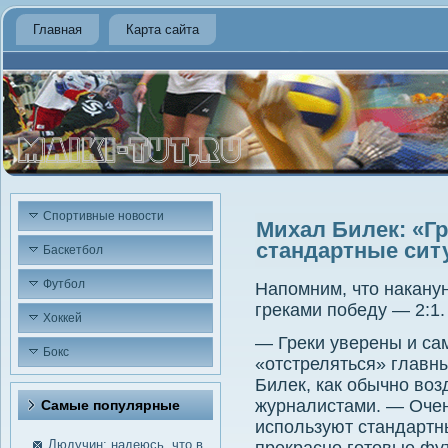
Главная
Карта сайта
Спортивные новости
Михал Билек: «Г
стандартные сит
Баскетбол
Футбол
Напомним, что накану
греками победу — 2:1.
Хоккей
— Греки уверены и са
Бокс
«отстреляться» главн
Билек, как обычно во
журналистами. — Оче
Самые пοпулярные
используют стандартн
Людучин: надеюсь, что в