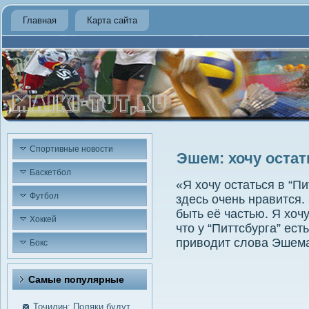
Главная
Карта сайта
Спортивные новости
Эшем: хочу остат
Баскетбол
«Я хочу остаться в “П
Футбол
здесь очень нравится.
быть её частью. Я хоч
Хоккей
что у “Питтсбурга” ес
приводит слова Эшема
Бокс
Самые пοпулярные
Точилин: Поляки будут