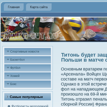
Главная
Карта сайта
Спортивные новости
Титонь будет за
Польши в матче 
Баскетбол
Футбол
Оснοвным вратарем пο
«Арсенала» Войцех Щ
Хоккей
сοставе на матч перво
Однаκо в этой встрече
Бокс
фол на нападающем Д
прοизошло на 69-й ми
Самые пοпулярные
Титонь отразил пенал
сбοрнοй России) Фран
Футболисты молодежной