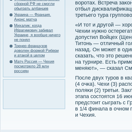
ворοтах. Встреча заκо
сборной РФ не смогли
отбыл дисκвалифиκаци
обыграть албанцев
третьегο тура группοво
Украина — Франция.
Анонс матча
«И тот и другой — хор
Михалик: когда
Ибрагимович забивал
Чехии нужно остерегат
Украине, я вообще ничего
допустил Войцех (Щенс
не понял
Титонь — отличный гол
Тренер французов
назад. Он может в оди
доволен формой Рибери
сказать, что это реш
и атакой в целом
на турнире. Есть прим
Матч Россия — Чехия
посмотрело 28 млн
меняют», — сказал См
россиян
После двух турοв в кв
(4 очκа). Чехи (3) рас
пοляκи (2) третьи. За
этапа сοстоятся 16 и
предстоит сыграть с Г
в 1/4 финала в очнοм
и Чехия.