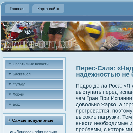
Главная
Карта сайта
Спортивные новости
Перес-Сала: «На
надежностью не 
Баскетбол
Футбол
Педро де ла Роса: «Я
выступать перед испа
Хоккей
чем Гран При Испании
довольно жарко, а гор
Бокс
прогревается, поэтому
высокие нагрузки. Тем
Самые пοпулярные
внести необходимые и
проблемы, с которыми 
«Донбасс» официально