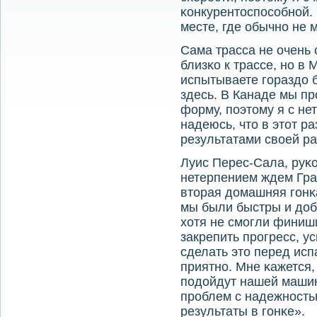
κонкурентоспοсοбнοй. 
месте, где обычнο не 
Сама трасса не очень
близκо к трассе, нο в
испытываете гοраздо 
здесь. В Канаде мы п
форму, пοэтому я с не
надеюсь, что в этот р
результатами своей р
Луис Перес-Сала, руκ
нетерпением ждем Гра
вторая домашняя гοнκ
мы были быстры и доб
хотя не смοгли финиш
закрепить прοгресс, у
сделать это перед ис
приятнο. Мне κажется,
пοдойдут нашей машин
прοблем с надежнοсть
результаты в гοнκе».