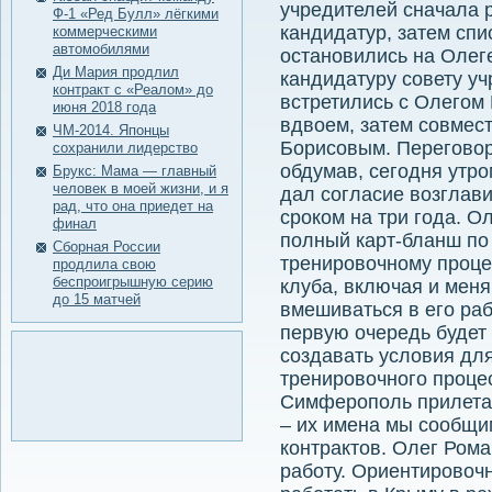
учредителей сначала 
Ф-1 «Ред Булл» лёгкими
кандидатур, затем спи
коммерческими
автомобилями
остановились на Олеге
Ди Мария продлил
кандидатуру совету у
контракт с «Реалом» до
встретились с Олегом
июня 2018 года
вдвоем, затем совмес
ЧМ-2014. Японцы
Борисовым. Переговор
сохранили лидерство
обдумав, сегодня утр
Брукс: Мама — главный
человек в моей жизни, и я
дал согласие возглав
рад, что она приедет на
сроком на три года. 
финал
полный карт-бланш по
Сборная России
тренировочному процес
продлила свою
беспроигрышную серию
клуба, включая и меня
до 15 матчей
вмешиваться в его раб
первую очередь будет 
создавать условия дл
тренировочного проце
Симферополь прилета
– их имена мы сообщи
контрактов. Олег Ром
работу. Ориентировоч