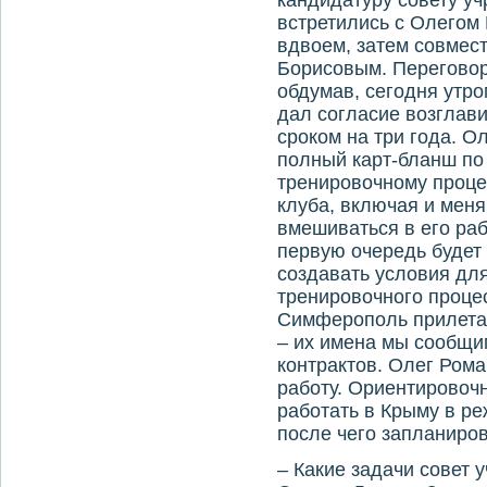
кандидатуру совету у
встретились с Олегом
вдвоем, затем совмес
Борисовым. Переговор
обдумав, сегодня утр
дал согласие возглав
сроком на три года. 
полный карт-бланш по
тренировочному процес
клуба, включая и меня
вмешиваться в его раб
первую очередь будет 
создавать условия дл
тренировочного проце
Симферополь прилета
– их имена мы сообщи
контрактов. Олег Ром
работу. Ориентировоч
работать в Крыму в р
после чего запланиров
– Какие задачи совет 