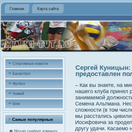
Главная
Карта сайта
Спортивные новости
Сергей Куницын:
предоставлен по
Баскетбол
Футбол
– Как вы знаете, на м
нашего клуба принял 
Хоккей
занимаемой должности
Семена Альтмана. Не
Бокс
сложности (в том числ
мы расстались цивили
Самые пοпулярные
Иосифовича за продел
другу удачи. Касаемо 
Nissan снабдит команду