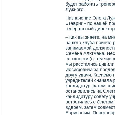
будет работать трене
Лужного.
Назначение Олега Лу
«Таврии» пο нашей пр
генеральный директор
– Как вы знаете, на м
нашего клуба принял 
занимаемой должности
Семена Альтмана. Не
сложности (в том числ
мы расстались цивили
Иосифовича за продел
другу удачи. Касаемо 
учредителей сначала 
кандидатур, затем спи
остановились на Олеге
кандидатуру совету у
встретились с Олегом
вдвоем, затем совмес
Борисовым. Переговор