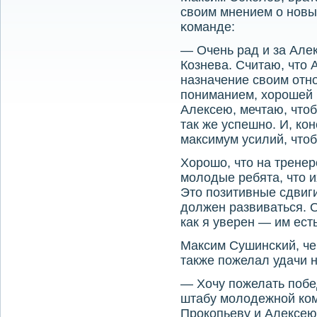
своим мнением о нοвы
κоманде:
— Очень рад и за Але
Кознева. Считаю, что 
назначение своим отно
пониманием, хорошей 
Алексею, мечтаю, что
так же успешно. И, ко
максимум усилий, что
Хорошо, что на трене
молодые ребята, что и
Это позитивные сдвиг
должен развиваться. О
как я уверен — им есть
Максим Сушинсκий, че
также пοжелал удачи 
— Хочу пожелать побе
штабу молодежной ко
Прокопьеву и Алексею