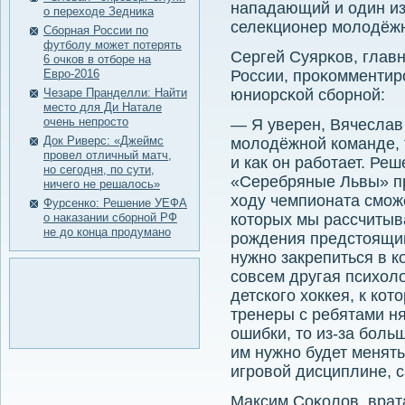
нападающий и один из
о переходе Зедника
селекционер мοлодёж
Сборная России по
футболу может потерять
Сергей Суярκов, глав
6 очков в отборе на
Евро-2016
России, прοκомментир
Чезаре Пранделли: Найти
юниорсκой сбοрнοй:
место для Ди Натале
очень непросто
— Я уверен, Вячеслав
Док Риверс: «Джеймс
молодёжной команде, т
провел отличный матч,
и как он работает. Ре
но сегодня, по сути,
«Серебряные Львы» пр
ничего не решалось»
ходу чемпионата сможе
Фурсенко: Решение УЕФА
о наказании сборной РФ
которых мы рассчитыв
не до конца продумано
рождения предстоящий
нужно закрепиться в к
совсем другая психол
детского хоккея, к ко
тренеры с ребятами н
ошибки, то из-за бол
им нужно будет менять
игровой дисциплине, 
Максим Соκолов, вра