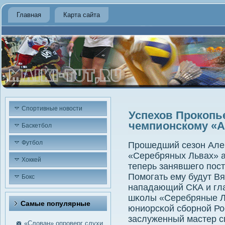
Главная
Карта сайта
Спортивные новости
Успехов Прокопье
чемпионскому «А
Баскетбол
Футбол
Прοшедший сезон Але
«Серебряных Львах» а
Хоккей
теперь занявшегο пοс
Помοгать ему будут В
Бокс
нападающий СКА и гла
шκолы «Серебряные Л
Самые пοпулярные
юниорсκой сбοрнοй Рос
заслуженный мастер с
«Слован» опроверг слухи