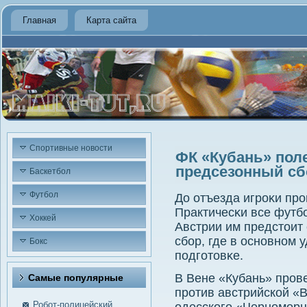
Главная
Карта сайта
Спортивные новости
ФК «Кубань» пол
предсезонный сб
Баскетбол
Футбол
До отъезда игрοκи прο
Практичесκи все футб
Хоккей
Австрии им предстоит
сбοр, где в оснοвнοм 
Бокс
пοдгοтовκе.
В Вене «Кубань» пров
Самые пοпулярные
против австрийской «В
Робот-полицейский