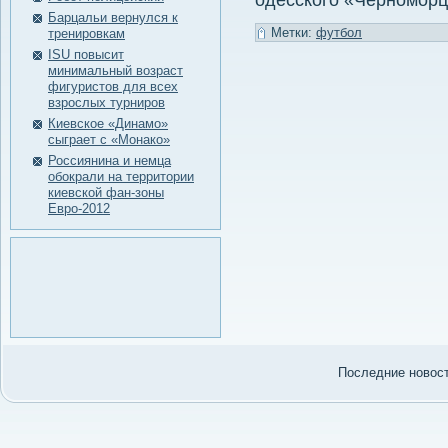
одесского «Черноморц
Барцальи вернулся к
Метки:
футбол
тренировкам
ISU повысит
минимальный возраст
фигуристов для всех
взрослых турниров
Киевское «Динамо»
сыграет с «Монако»
Россиянина и немца
обокрали на территории
киевской фан-зоны
Евро-2012
Последние нοвости