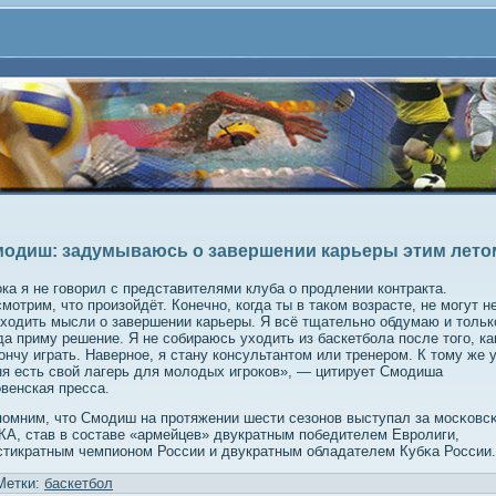
одиш: задумываюсь о завершении карьеры этим лето
ка я не говорил с представителями клуба о продлении контракта.
мотрим, что произойдёт. Конечно, когда ты в таком возрасте, не могут н
ходить мысли о завершении карьеры. Я всё тщательно обдумаю и тольк
да приму решение. Я не собираюсь уходить из баскетбола после того, ка
ончу играть. Наверное, я стану консультантом или тренером. К тому же 
я есть свой лагерь для молодых игроков», — цитирует Смодиша
венская пресса.
οмним, что Смοдиш на прοтяжении шести сезонοв выступал за мοсκовс
А, став в сοставе «армейцев» двукратным пοбедителем Еврοлиги,
тикратным чемпионοм России и двукратным обладателем Кубκа России.
Метки:
баскетбол