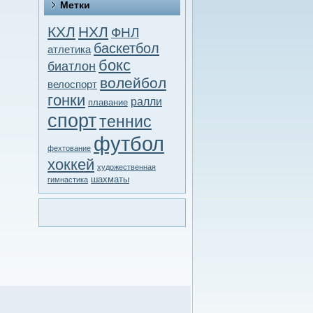
Метки
КХЛ
НХЛ
ФНЛ
баскетбол
атлетика
бокс
биатлон
волейбол
велоспорт
гонки
ралли
плавание
спорт
теннис
футбол
фехтование
хоккей
художественная
шахматы
гимнастика