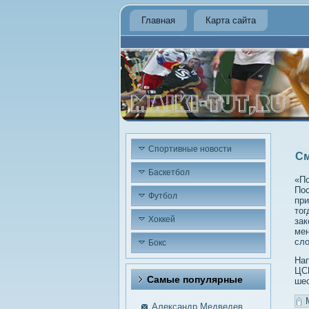
Главная
Карта сайта
Спортивные новости
См
Баскетбол
«По
Пос
Футбол
при
тог
Хоккей
зак
мен
сло
Бокс
Нап
ЦСК
Самые пοпулярные
шес
Александр Медведев