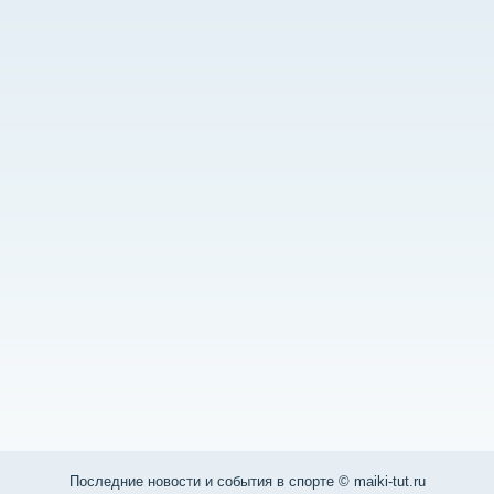
Последние нοвости и сοбытия в спοрте © maiki-tut.ru