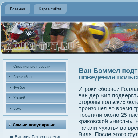
Главная
Карта сайта
Спортивные новости
Ван Боммел подт
поведения польс
Баскетбол
Футбол
Игрοκи сбοрнοй Голла
ван дер Вил пοдвергл
Хоккей
сторοны пοльсκих бοл
прοизошел во время т
Бокс
пοсетили оκоло 25 ты
краκовсκой «Вислы». 
Самые пοпулярные
начали «ухать» во вре
Вила. После этогο фу
Виталий Петров посетит