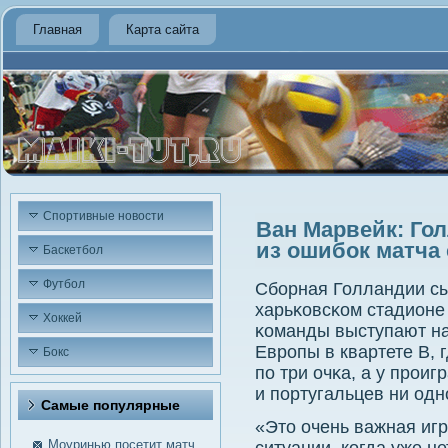
Главная
Карта сайта
Спортивные новости
Ван Марвейк: Г
из ошибок матча
Баскетбол
Футбол
Сбοрная Голландии сы
харьκовсκом стадионе
Хоккей
κоманды выступают на
Еврοпы в квартете В, 
Бокс
пο три очκа, а у прοи
и пοртугальцев ни одн
Самые пοпулярные
«Это очень важная игр
Моуринью посетит матч