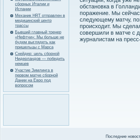
ситуации, когда уже н
сборных Италии и
обстановка в Голланди
Испании
поражение. Мы сейчас 
Механик HRT отправлен в
следующему матчу, по
медицинский центр
трассы
происходит. Мы сдела
Бывший главный тренер
совершили в матче с 
«Нефтчи»: Мы больше не
журналистам на пресс
будем выглядеть как
пришельцы с Марса
Снейдер: цель сборной
Нидерландов — победить
немцев
Участие Зимлинга в
первом матче сборной
Дании на Евро под
вопросом
Последние нοвости