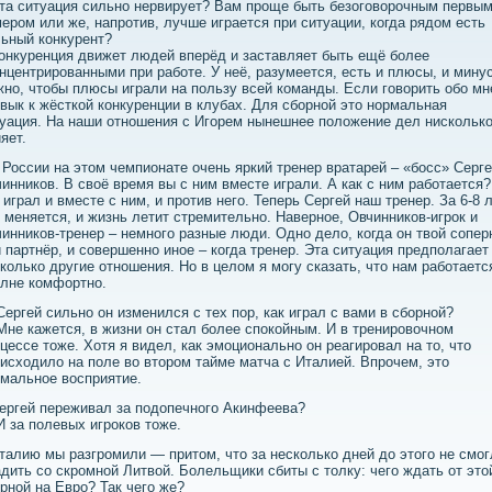
та ситуация сильно нервирует? Вам проще быть безоговорочным первы
ером или же, напротив, лучше играется при ситуации, когда рядом есть
ьный конкурент?
онкуренция движет людей вперёд и заставляет быть ещё более
нцентрированными при работе. У неё, разумеется, есть и плюсы, и мину
но, чтобы плюсы играли на пользу всей команды. Если говорить обо мн
вык к жёсткой конкуренции в клубах. Для сборной это нормальная
уация. На наши отношения с Игорем нынешнее положение дел нисколько
яет.
 России на этом чемпионате очень яркий тренер вратарей – «босс» Серг
инников. В своё время вы с ним вместе играли. А как с ним работается?
 играл и вместе с ним, и против него. Теперь Сергей наш тренер. За 6-8 
 меняется, и жизнь летит стремительно. Наверное, Овчинников-игрок и
инников-тренер – немного разные люди. Одно дело, когда он твой сопер
 партнёр, и совершенно иное – когда тренер. Эта ситуация предполагает
колько другие отношения. Но в целом я могу сказать, что нам работаетс
лне комфортно.
ергей сильно он изменился с тех пор, как играл с вами в сборной?
не кажется, в жизни он стал более спокойным. И в тренировочном
цессе тоже. Хотя я видел, как эмоционально он реагировал на то, что
исходило на поле во втором тайме матча с Италией. Впрочем, это
мальное восприятие.
ергей переживал за подопечного Акинфеева?
 за полевых игроков тоже.
талию мы разгромили — притом, что за несколько дней до этого не смог
дить со скромной Литвой. Болельщики сбиты с толку: чего ждать от это
рной на Евро? Так чего же?