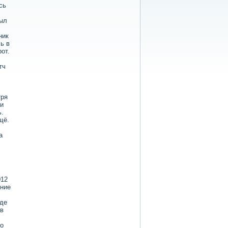
сь
был
ник
сь в
от.
тч
тря
ки
ь.
щё.
а
012
ение
нде
 в
ро