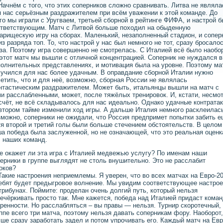
ачнём с того, что этих соперников сложно сравнивать. Литва не являла
 нас серьёзным раздражителем при всём уважении к этой команде. До
го мы играли с Уругваем, третьей сборной в рейтинге ФИФА, и настрой 
тветствующим. Матч с Литвой больше походил на обыденную
арищескую игру на сборах. Маленький, незаполненный стадион, и сопер
из разряда топ. То, что настрой у нас был немного не тот, сразу бросало
за. Поэтому игра совершенно не смотрелась. С Италией всё было наобор
этот матч мы вышли с отличной концентрацией. Соперник не нуждался в
олнительных представлениях, и мотивация была на уровне. Поэтому ма
учился для нас более удачным. В оправдание сборной Италии нужно
етить, что и для неё, возможно, сборная России не являлась
тастическим раздражителем. Может быть, итальянцы вышли на матч с
и расслабленными, может, после тяжёлых тренировок. И, кстати, несмо
счёт, не всё складывалось для нас идеально. Однако удачные контрата
втором тайме изменили ход игры. А дальше Италия немного расклеилас
можно, соперники не ожидали, что Россия предпримет попытки забить е
я второй и третий голы были больше стечением обстоятельств. В целом
а победа была заслуженной, но не означающей, что это реальная оценк
 наших команд.
е окажет ли эта игра с Италией медвежью услугу? По именам наши
ерники в группе выглядят не столь внушительно. Это не расслабит
оков?
акие настроения неприемлемы. Я уверен, что во всех матчах на Евро-2
ебят будет предыгровое волнение. Мы увидим соответствующее настро
трибунах. Поймите: проделан очень долгий путь, который нельзя
ечёркивать просто так. Мне кажется, победа над Италией придаст кома
ренности. Но расслабляться – вы правы — нельзя. Турнир скоротечный,
ппе всего три матча, поэтому нельзя давать соперникам фору. Наоборот,
ше сразу заработать задел и потом упрочивать его. Каждый матч на Ев