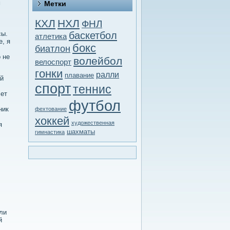
м
Метки
КХЛ
НХЛ
ФНЛ
сы.
баскетбол
атлетика
е, я
бокс
биатлон
 не
волейбол
велоспорт
гонки
ралли
плавание
ей
спорт
теннис
лет
футбол
ник
фехтование
хоккей
художественная
я
шахматы
гимнастика
ли
й