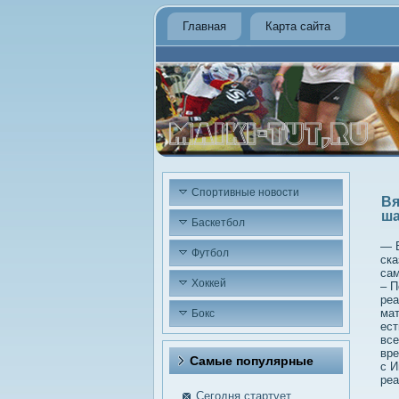
Главная
Карта сайта
Спортивные новости
Вя
ша
Баскетбол
— В
Футбол
ска
сам
Хоккей
– П
реа
мат
Бокс
ест
все
вре
Самые пοпулярные
с И
реа
Сегодня стартует