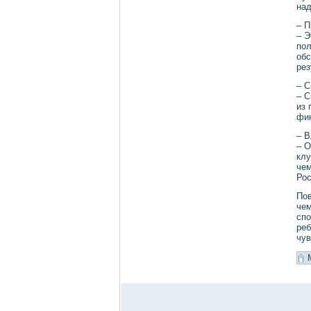
над
– П
– Э
пол
обс
рез
– С
– С
из 
фи
– В
– О
клу
чем
Рос
Пов
чем
спо
реб
чув