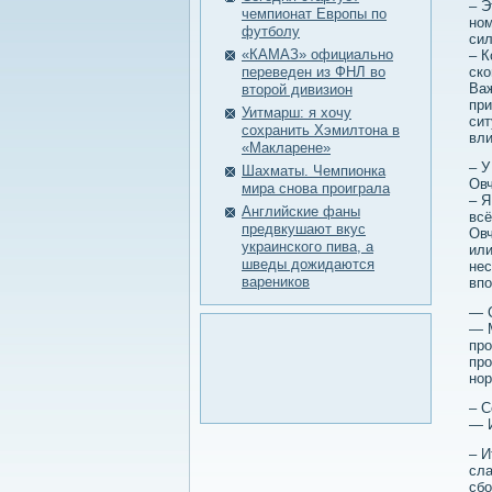
– Э
чемпионат Европы по
ном
футболу
сил
«КАМАЗ» официально
– К
переведен из ФНЛ во
ско
Важ
второй дивизион
при
Уитмарш: я хочу
сит
сохранить Хэмилтона в
вли
«Макларене»
– У
Шахматы. Чемпионка
Овч
мира снова проиграла
– Я
Английские фаны
всё
предвкушают вкус
Овч
украинского пива, а
или
шведы дожидаются
нес
вареников
впо
— С
— М
про
про
нор
– С
— И
– И
сла
сбо