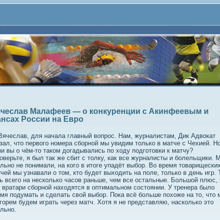
чеслав Малафеев — о конкуренции с Акинфеевым и
нсах России на Евро
ячеслав, для начала главный вопрос. Нам, журналистам, Дик Адвокат
зал, что первого номера сборной мы увидим только в матче с Чехией. Н
и вы о чём-то таком догадывались по ходу подготовки к матчу?
оверьте, я был так же сбит с толку, как все журналисты и болельщики. 
льно не понимали, на кого в итоге упадёт выбор. Во время товарищески
чей мы узнавали о том, кто будет выходить на поле, только в день игр. 
ь всего на несколько часов раньше, чем все остальные. Большой плюс, 
 вратари сборной находятся в оптимальном состоянии. У тренера было
мя подумать и сделать свой выбор. Пока всё больше похоже на то, что 
горем будем играть через матч. Хотя я не представляю, насколько это
льно.