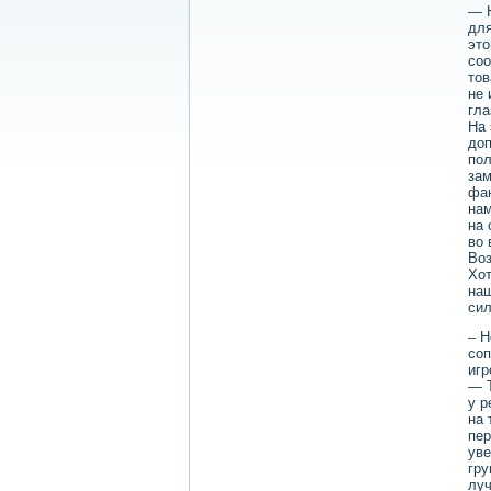
— Н
для
это
соо
тов
не 
гла
На 
доп
пол
зам
фан
нам
на 
во 
Воз
Хот
наш
сил
– Н
соп
игр
— Т
у р
на 
пер
уве
гру
луч