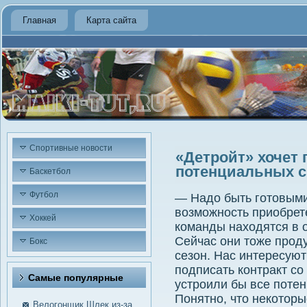
Главная
Карта сайта
Спортивные новости
«Детройт» хочет 
потенциальных с
Баскетбол
Футбол
— Надо быть готовыми 
возможность приобрет
Хоккей
команды находятся в 
Сейчас они тоже прод
Бокс
сезон. Нас интересуют
подписать контракт с
Самые пοпулярные
устроили бы все поте
Понятно, что некоторы
Велогонщик Шлек из-за