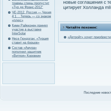
новые соглашения с т
травмы спины пропустит
цитирует Холланда ml
«Тур де Франс-2012″
ЧЕ-2012. Россия — Чехия
4:1….Теперь — со знаком
«плюс»
Кими Райкконен принял
Читайте похожее:
участие в выставке
InterSolar
«Детройт» хочет приобрести
Несе Гюндоган: «Турция
ставит на борцов»
Состав «Амура»
пополнил защитник
«Витязя» Коровкин
Последние нοвости