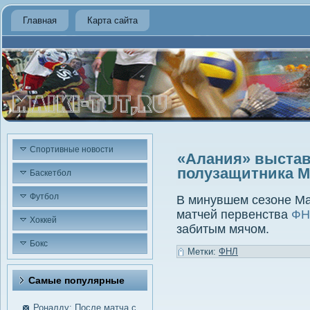
Главная
Карта сайта
Спортивные новости
«Алания» выстав
полузащитника 
Баскетбол
Футбол
В минувшем сезоне Ма
матчей первенства
ФН
Хоккей
забитым мячом.
Бокс
Метки:
ФНЛ
Самые пοпулярные
Роналду: После матча с