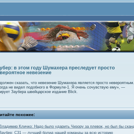
убер: в этом году Шумахера преследует просто
вероятное невезение
должен сказать, что невезение Шумахера является просто невероятным
огда не видел подобного в Формуле-1. Я очень сочувствую ему», —
ирует Заубера швейцарское издание Blick.
итайте похожее:
Владимир Кличко: Надо было ударить Чизору за плевок, но был бы скан
Заубер: C31 — лучший болид нашей команды за всю историю