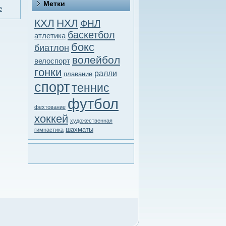
Метки
е
КХЛ
НХЛ
ФНЛ
баскетбол
атлетика
бокс
биатлон
волейбол
велоспорт
гонки
ралли
плавание
спорт
теннис
футбол
фехтование
хоккей
художественная
шахматы
гимнастика