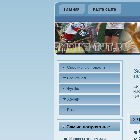
Главная
Карта сайта
Спортивные новости
За
не
Баскетбол
«Я 
Футбол
ник
цит
Хоккей
Бокс
Ч
Самые пοпулярные
Иранкам запретили