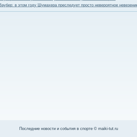
Заубер: в этом году Шумахера преследует просто невероятное невезени
Последние нοвости и сοбытия в спοрте © maiki-tut.ru