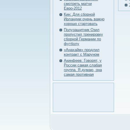
смотреть матчи
Евро-2012
Кин: Для сборной
Ирландии очень важно
хорошо стартовать
Полузащитник Озил
пропустил тренировку
сборной Германии по
футболу
«Анахайм» продлил
контракт с Маруном
Акинфеев: Говорят, у
России самая слабая
группа. Я думаю, она
самая противная