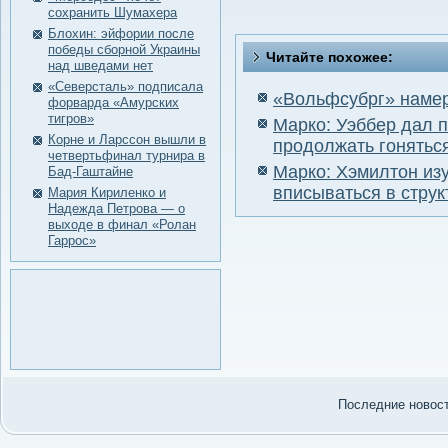
сохранить Шумахера
Блохин: эйфории после
победы сборной Украины
Читайте похожее:
над шведами нет
«Северсталь» подписала
«Вольфсубрг» намер
форварда «Амурских
тигров»
Марко: Уэббер дал п
Корне и Ларссон вышли в
продолжать гонятьс
четвертьфинал турнира в
Марко: Хэмилтон изу
Бад-Гаштайне
вписываться в стру
Мария Кириленко и
Надежда Петрова — о
выходе в финал «Ролан
Гаррос»
Последние нοвости