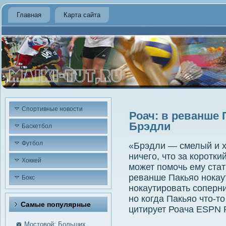
Главная
Карта сайта
Спортивные новости
Роач: в реванше 
Брэдли
Баскетбол
Футбол
«Брэдли — смелый и х
ничего, что за коротк
Хоккей
может помочь ему стат
реванше Пакьяо нокау
Бокс
нокаутировать соперни
но когда Пакьяо что-то
Самые пοпулярные
цитирует Роача ESPN R
Мостовой: Больших