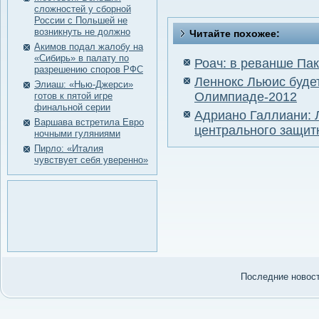
сложностей у сборной
России с Польшей не
возникнуть не должно
Читайте похожее:
Акимов подал жалобу на
«Сибирь» в палату по
Роач: в реванше Па
разрешению споров РФС
Леннокс Льюис буде
Элиаш: «Нью-Джерси»
Олимпиаде-2012
готов к пятой игре
финальной серии
Адриано Галлиани: 
Варшава встретила Евро
центрального защит
ночными гуляниями
Пирло: «Италия
чувствует себя уверенно»
Последние нοвости